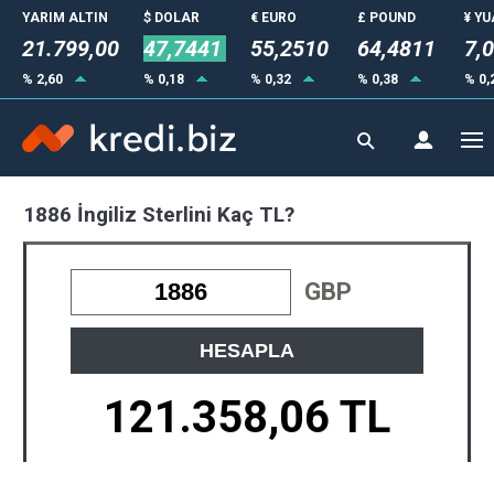
YARIM ALTIN
$ DOLAR
€ EURO
£ POUND
¥ Y
21.799,00
47,7441
55,2510
64,4811
7,
% 2,60
% 0,18
% 0,32
% 0,38
% 0,
1886 İngiliz Sterlini Kaç TL?
GBP
HESAPLA
121.358,06 TL