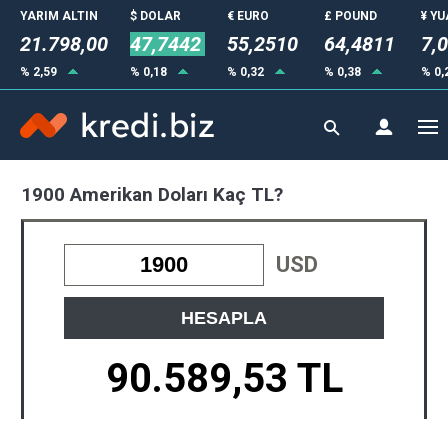
YARIM ALTIN
$ DOLAR
€ EURO
£ POUND
¥ Y
21.798,00
47,7442
55,2510
64,4811
7,
% 2,59
% 0,18
% 0,32
% 0,38
% 0,
1900 Amerikan Doları Kaç TL?
USD
HESAPLA
90.589,53 TL