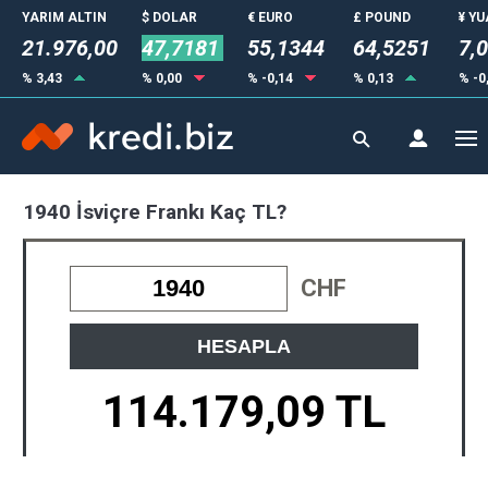
YARIM ALTIN
$ DOLAR
€ EURO
£ POUND
¥ Y
21.976,00
47,7181
55,1344
64,5251
7,
% 3,43
% 0,00
% -0,14
% 0,13
% -0
1940 İsviçre Frankı Kaç TL?
CHF
HESAPLA
114.179,09 TL