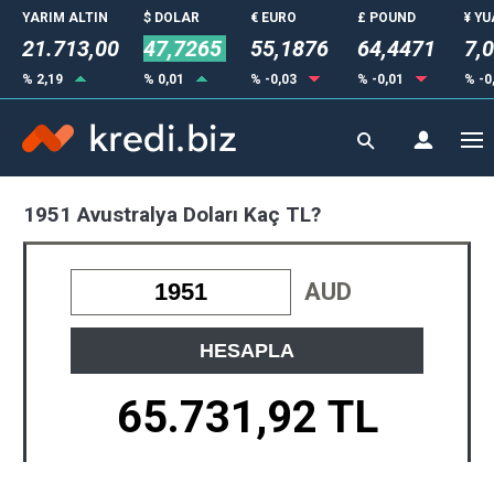
YARIM ALTIN
$ DOLAR
€ EURO
£ POUND
¥ Y
21.713,00
47,7265
55,1876
64,4471
7,
% 2,19
% 0,01
% -0,03
% -0,01
% -0
1951 Avustralya Doları Kaç TL?
AUD
HESAPLA
65.731,92 TL