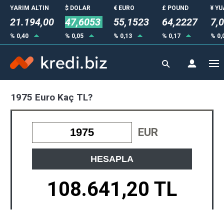
YARIM ALTIN
$ DOLAR
€ EURO
£ POUND
¥ Y
21.194,00
47,6053
55,1523
64,2227
7,
% 0,40
% 0,05
% 0,13
% 0,17
% 0,
1975 Euro Kaç TL?
EUR
HESAPLA
108.641,20 TL