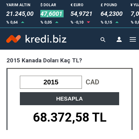
YARIM ALTIN
$ DOLAR
€ EURO
£ POUND
¥ Y
21.245,00
47,6001
54,9721
64,2300
7,
% 0,64
% 0,05
% -0,10
% 0,15
% 0,
2015 Kanada Doları Kaç TL?
CAD
HESAPLA
68.372,58 TL