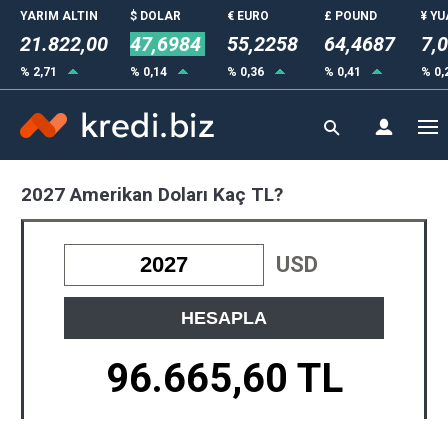
YARIM ALTIN
$ DOLAR
€ EURO
£ POUND
¥ Y
21.822,00
47,6984
55,2258
64,4687
7,
% 2,71
% 0,14
% 0,36
% 0,41
% 0,
2027 Amerikan Doları Kaç TL?
USD
HESAPLA
96.665,60 TL