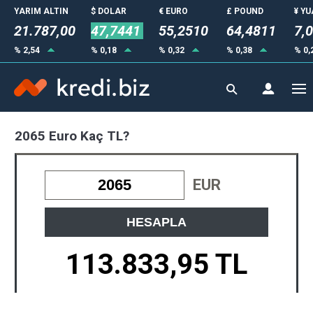
YARIM ALTIN
$ DOLAR
€ EURO
£ POUND
¥ Y
21.787,00
47,7441
55,2510
64,4811
7,
% 2,54
% 0,18
% 0,32
% 0,38
% 0,
2065 Euro Kaç TL?
EUR
HESAPLA
113.833,95 TL