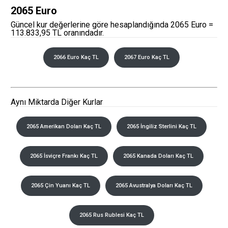
2065 Euro
Güncel kur değerlerine göre hesaplandığında 2065 Euro =
113.833,95 TL oranındadır.
2066 Euro Kaç TL
2067 Euro Kaç TL
Aynı Miktarda Diğer Kurlar
2065 Amerikan Doları Kaç TL
2065 İngiliz Sterlini Kaç TL
2065 İsviçre Frankı Kaç TL
2065 Kanada Doları Kaç TL
2065 Çin Yuanı Kaç TL
2065 Avustralya Doları Kaç TL
2065 Rus Rublesi Kaç TL