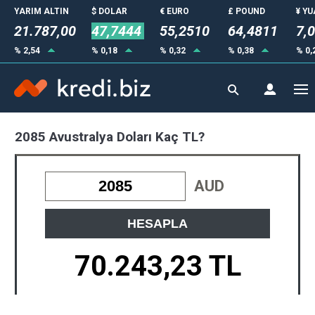
YARIM ALTIN
$ DOLAR
€ EURO
£ POUND
¥ Y
21.787,00
47,7444
55,2510
64,4811
7,
% 2,54
% 0,18
% 0,32
% 0,38
% 0,
2085 Avustralya Doları Kaç TL?
AUD
HESAPLA
70.243,23 TL