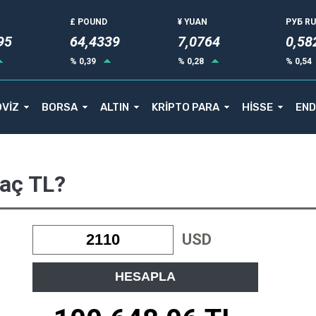
£ POUND
¥ YUAN
РУБ R
92
64,4339
7,0764
0,58
% 0,39
% 0,28
% 0,54
VİZ
BORSA
ALTIN
KRİPTO PARA
HİSSE
END
Kaç TL?
USD
HESAPLA