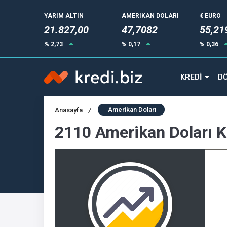
YARIM ALTIN
AMERIKAN DOLARI
€ EURO
21.827,00
47,7082
55,21
% 2,73
% 0,17
% 0,36
KREDİ
DÖ
Amerikan Doları
Anasayfa
/
2110 Amerikan Doları 