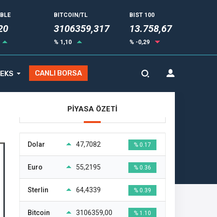
UBLE
BITCOIN/TL
BIST 100
21
3106359,317
13.758,67
% 1,10
% -0,29
CANLI BORSA
EKS
PİYASA ÖZETİ
Dolar
47,7082
% 0.17
Euro
55,2195
% 0.36
Sterlin
64,4339
% 0.39
Bitcoin
3106359,00
% 1.10