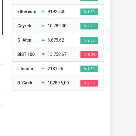
Ethereum
91926,00
% 1.50
Çeyrek
10.789,00
% 2,73
G. Altın
6.675,62
% 2,83
BIST 100
13.758,67
% -0,29
Litecoin
2181.96
% 1.60
B. Cash
10289.5,00
% 2.50