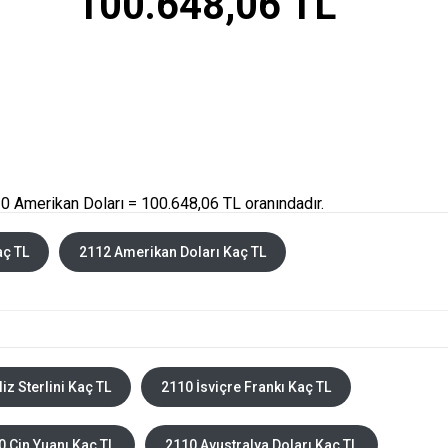
100.648,06 TL
0 Amerikan Doları = 100.648,06 TL oranındadır.
aç TL
2112 Amerikan Doları Kaç TL
liz Sterlini Kaç TL
2110 İsviçre Frankı Kaç TL
0 Çin Yuanı Kaç TL
2110 Avustralya Doları Kaç TL