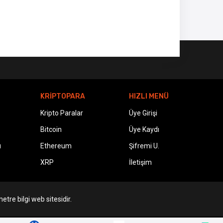
KRİPTOPARA
HIZLI MENÜ
Kripto Paralar
Üye Girişi
Bitcoin
Üye Kaydı
ı
Ethereum
Şifremi U.
XRP
İletişim
etre bilgi web sitesidir.