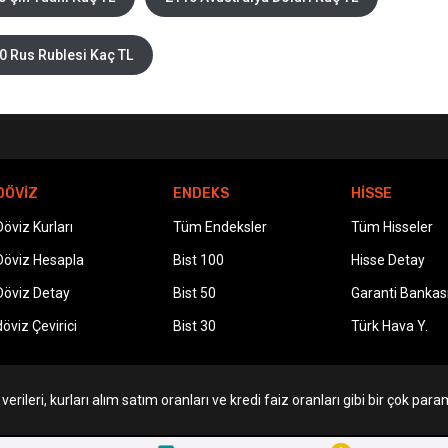
0 Rus Rublesi Kaç TL
DÖVİZ
ENDEKS
HİSSE
Döviz Kurları
Tüm Endeksler
Tüm Hisseler
Döviz Hesapla
Bist 100
Hisse Detay
Döviz Detay
Bist 50
Garanti Bankas
döviz Çevirici
Bist 30
Türk Hava Y.
erileri, kurları alım satım oranları ve kredi faiz oranları gibi bir çok param