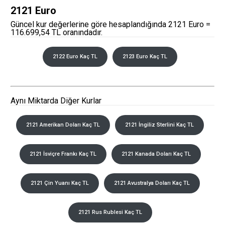
2121 Euro
Güncel kur değerlerine göre hesaplandığında 2121 Euro =
116.699,54 TL oranındadır.
2122 Euro Kaç TL
2123 Euro Kaç TL
Aynı Miktarda Diğer Kurlar
2121 Amerikan Doları Kaç TL
2121 İngiliz Sterlini Kaç TL
2121 İsviçre Frankı Kaç TL
2121 Kanada Doları Kaç TL
2121 Çin Yuanı Kaç TL
2121 Avustralya Doları Kaç TL
2121 Rus Rublesi Kaç TL