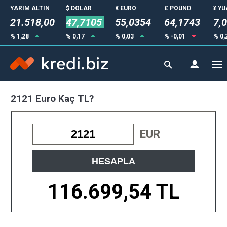
YARIM ALTIN
$ DOLAR
€ EURO
£ POUND
¥ Y
21.518,00
47,7105
55,0354
64,1743
7,
% 1,28
% 0,17
% 0,03
% -0,01
% 0,
2121 Euro Kaç TL?
EUR
HESAPLA
116.699,54 TL