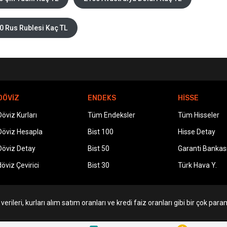
0 Rus Rublesi Kaç TL
DÖVİZ
ENDEKS
HİSSE
Döviz Kurları
Tüm Endeksler
Tüm Hisseler
Döviz Hesapla
Bist 100
Hisse Detay
Döviz Detay
Bist 50
Garanti Bankas
döviz Çevirici
Bist 30
Türk Hava Y.
erileri, kurları alım satım oranları ve kredi faiz oranları gibi bir çok param