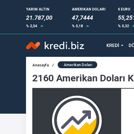
YARIM ALTIN
AMERIKAN DOLARI
€ EURO
21.787,00
47,7444
55,25
% 2,54
% 0,18
% 0,32
KREDİ
DÖ
Amerikan Doları
Anasayfa
/
2160 Amerikan Doları 