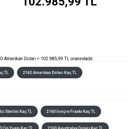
102.985,99 TL
0 Amerikan Doları = 102.985,99 TL oranındadır.
aç TL
2162 Amerikan Doları Kaç TL
liz Sterlini Kaç TL
2160 İsviçre Frankı Kaç TL
0 Çin Yuanı Kaç TL
2160 Avustralya Doları Kaç TL