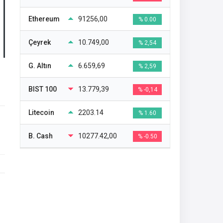
Ethereum
91256,00
% 0.00
Çeyrek
10.749,00
% 2,54
G. Altın
6.659,69
% 2,59
BIST 100
13.779,39
% -0,14
Litecoin
2203.14
% 1.60
B. Cash
10277.42,00
% -0.50