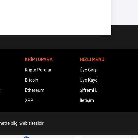
KRİPTOPARA
HIZLI MENÜ
Kripto Paralar
Üye Girişi
Bitcoin
Üye Kaydı
ı
Ethereum
Şifremi U.
XRP
İletişim
etre bilgi web sitesidir.