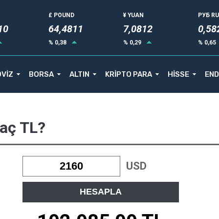
£ POUND
¥ YUAN
РУБ R
10
64,4811
7,0812
0,58
% 0,38
% 0,29
% 0,65
VİZ
BORSA
ALTIN
KRİPTO PARA
HİSSE
END
Kaç TL?
USD
HESAPLA