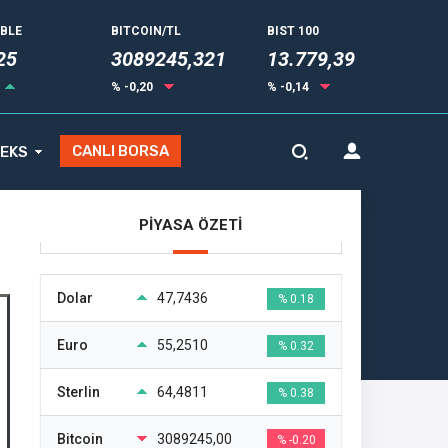
UBLE
BITCOIN/TL
BIST 100
25
3089245,321
13.779,39
% -0,20
% -0,14
CANLI BORSA
EKS
PİYASA ÖZETİ
Dolar
47,7436
% 0.18
Euro
55,2510
% 0.32
Sterlin
64,4811
% 0.38
Bitcoin
3089245,00
% -0.20