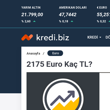
YARIM ALTIN
AMERIKAN DOLARI
€ EURO
21.799,00
47,7442
55,25
% 2,60
% 0,18
% 0,32
KREDİ
DÖ
Euro
Anasayfa
/
2175 Euro Kaç TL?