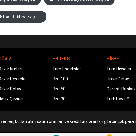
5 Rus Rublesi Kaç TL
DÖVİZ
ENDEKS
HİSSE
Döviz Kurları
Tüm Endeksler
Tüm Hisseler
Döviz Hesapla
Bist 100
Hisse Detay
Döviz Detay
Bist 50
Garanti Bankas
döviz Çevirici
Bist 30
Türk Hava Y.
erileri, kurları alım satım oranları ve kredi faiz oranları gibi bir çok param