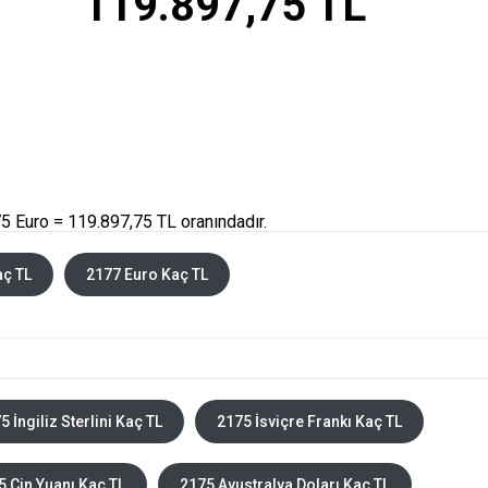
119.897,75 TL
5 Euro = 119.897,75 TL oranındadır.
aç TL
2177 Euro Kaç TL
5 İngiliz Sterlini Kaç TL
2175 İsviçre Frankı Kaç TL
5 Çin Yuanı Kaç TL
2175 Avustralya Doları Kaç TL