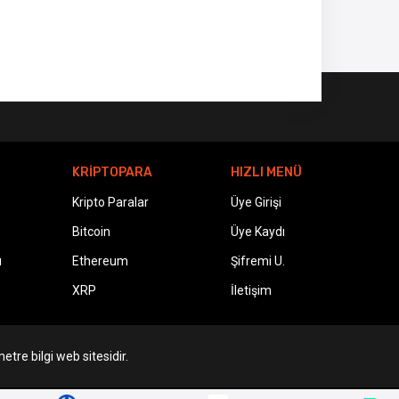
KRİPTOPARA
HIZLI MENÜ
Kripto Paralar
Üye Girişi
Bitcoin
Üye Kaydı
ı
Ethereum
Şifremi U.
XRP
İletişim
etre bilgi web sitesidir.