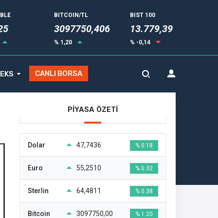
UBLE
BITCOIN/TL
BIST 100
33
3097750,406
13.779,39
% 1,20
% -0,14
CANLI BORSA
EKS
PİYASA ÖZETİ
Dolar
47,7436
% 0.18
Euro
55,2510
% 0.32
Sterlin
64,4811
% 0.38
Bitcoin
3097750,00
% 1.20