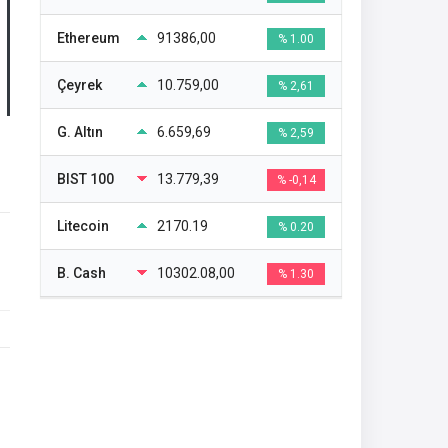
Ethereum
91386,00
% 1.00
Çeyrek
10.759,00
% 2,61
G. Altın
6.659,69
% 2,59
BIST 100
13.779,39
% -0,14
Litecoin
2170.19
% 0.20
B. Cash
10302.08,00
% 1.30