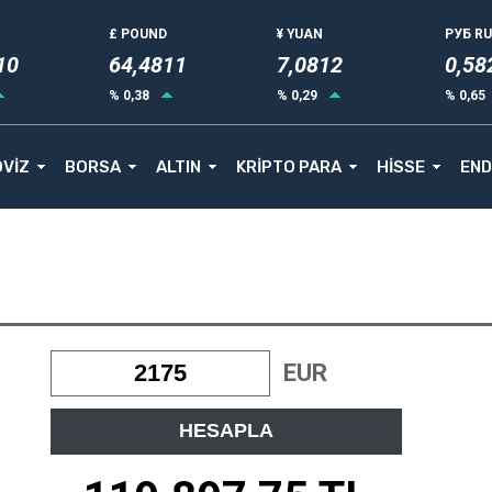
£ POUND
¥ YUAN
РУБ R
12
64,4811
7,0812
0,58
% 0,38
% 0,29
% 0,65
VİZ
BORSA
ALTIN
KRİPTO PARA
HİSSE
END
EUR
HESAPLA