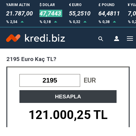
YARIM ALTIN
$ DOLAR
€ EURO
£ POUND
¥ Y
21.787,00
47,7443
55,2510
64,4811
7,
% 2,54
% 0,18
% 0,32
% 0,38
% 0,
2195 Euro Kaç TL?
EUR
HESAPLA
121.000,25 TL