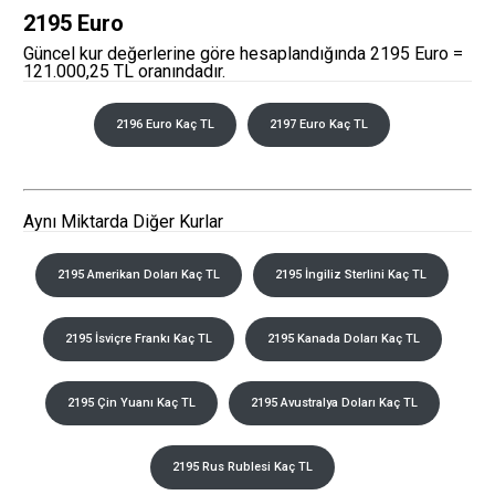
2195 Euro
Güncel kur değerlerine göre hesaplandığında 2195 Euro =
121.000,25 TL oranındadır.
2196 Euro Kaç TL
2197 Euro Kaç TL
Aynı Miktarda Diğer Kurlar
2195 Amerikan Doları Kaç TL
2195 İngiliz Sterlini Kaç TL
2195 İsviçre Frankı Kaç TL
2195 Kanada Doları Kaç TL
2195 Çin Yuanı Kaç TL
2195 Avustralya Doları Kaç TL
2195 Rus Rublesi Kaç TL