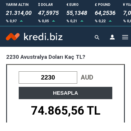
YARIM ALTIN
$ DOLAR
€ EURO
£ POUND
¥ Y
21.314,00
47,5975
55,1348
64,2536
7,
% 0,97
% 0,05
% 0,21
% 0,22
% 0,
2230 Avustralya Doları Kaç TL?
AUD
HESAPLA
74.865,56 TL