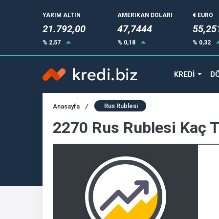
YARIM ALTIN
AMERIKAN DOLARI
€ EURO
21.792,00
47,7444
55,25
% 2,57
% 0,18
% 0,32
KREDİ
DÖ
Rus Rublesi
Anasayfa
/
2270 Rus Rublesi Kaç 