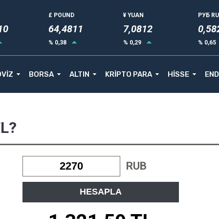
£ POUND
¥ YUAN
РУБ R
13
64,4811
7,0812
0,58
% 0,38
% 0,29
% 0,65
VİZ
BORSA
ALTIN
KRİPTO PARA
HİSSE
END
TL?
RUB
HESAPLA