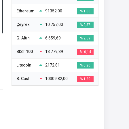
Ethereum
91352,00
% 1.00
Çeyrek
10.757,00
% 2,57
G. Altın
6.659,69
% 2,59
BIST 100
13.779,39
% -0,14
Litecoin
2172.81
% 0.20
B. Cash
10309.82,00
% 1.30