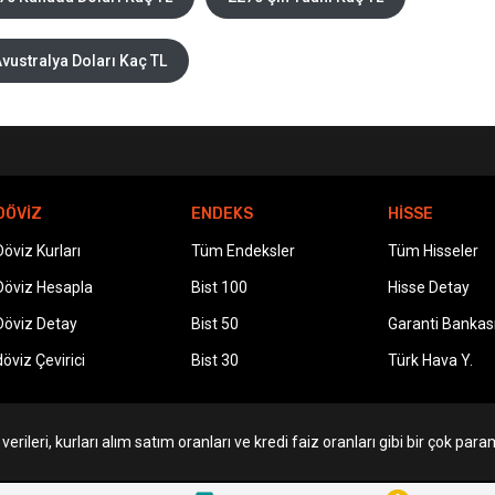
vustralya Doları Kaç TL
DÖVİZ
ENDEKS
HİSSE
Döviz Kurları
Tüm Endeksler
Tüm Hisseler
Döviz Hesapla
Bist 100
Hisse Detay
Döviz Detay
Bist 50
Garanti Bankas
döviz Çevirici
Bist 30
Türk Hava Y.
erileri, kurları alım satım oranları ve kredi faiz oranları gibi bir çok param