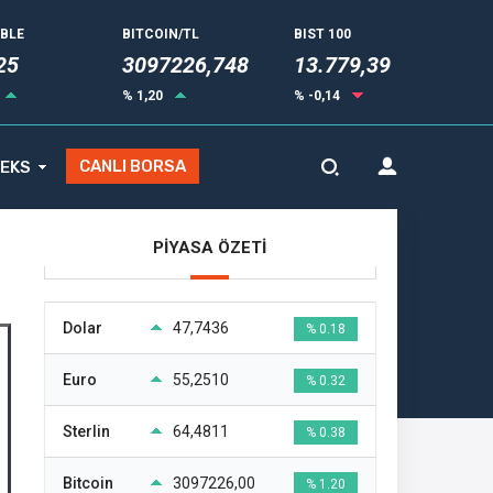
UBLE
BITCOIN/TL
BIST 100
35
3097226,748
13.779,39
% 1,20
% -0,14
CANLI BORSA
EKS
PİYASA ÖZETİ
Dolar
47,7436
% 0.18
Euro
55,2510
% 0.32
Sterlin
64,4811
% 0.38
Bitcoin
3097226,00
% 1.20