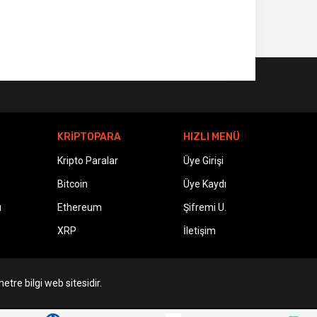
KRİPTOPARA
HIZLI MENÜ
Kripto Paralar
Üye Girişi
Bitcoin
Üye Kaydı
ı
Ethereum
Şifremi U.
XRP
İletişim
etre bilgi web sitesidir.