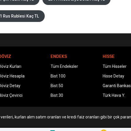
1 Rus Rublesi Kaç TL
DÖVİZ
ENDEKS
HİSSE
Döviz Kurları
Tüm Endeksler
Tüm Hisseler
Döviz Hesapla
Bist 100
Hisse Detay
Döviz Detay
Bist 50
Garanti Bankas
döviz Çevirici
Bist 30
Türk Hava Y.
erileri, kurları alım satım oranları ve kredi faiz oranları gibi bir çok param