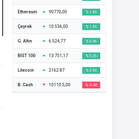
Ethereum
90770,00
% 1.80
Çeyrek
10.536,00
% 1,09
G. Altın
6.524,77
% 0,46
BIST 100
13.751,17
% 0,35
Litecoin
2162.87
% 0.90
B. Cash
10110.5,00
% -0.40