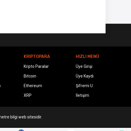
KRİPTOPARA
HIZLI MENÜ
Kripto Paralar
Üye Girişi
Bitcoin
Üye Kaydı
ı
Ethereum
Şifremi U.
XRP
İletişim
etre bilgi web sitesidir.