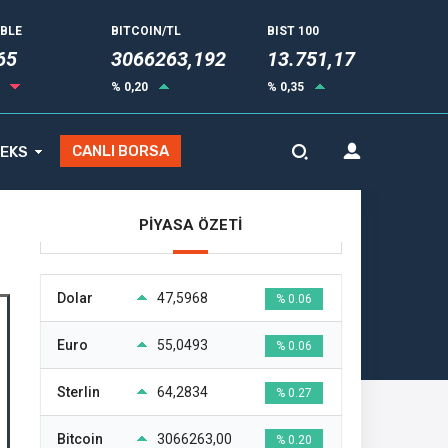
UBLE
BITCOIN/TL
BIST 100
73
3066263,192
13.751,17
6
% 0,20
% 0,35
CANLI BORSA
EKS
PİYASA ÖZETİ
Dolar
47,5968
% 0.06
Euro
55,0493
% 0.06
Sterlin
64,2834
% 0.27
Bitcoin
3066263,00
% 0.20