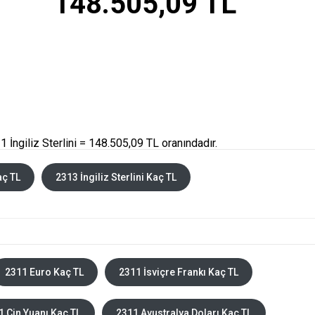
148.505,09 TL
İngiliz Sterlini = 148.505,09 TL oranındadır.
aç TL
2313 İngiliz Sterlini Kaç TL
2311 Euro Kaç TL
2311 İsviçre Frankı Kaç TL
1 Çin Yuanı Kaç TL
2311 Avustralya Doları Kaç TL