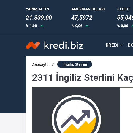
YARIM ALTIN
AMERIKAN DOLARI
€ EURO
21.339,00
47,5972
55,04
% 1,08
% 0,06
% 0,06
KREDİ
DÖ
İngiliz Sterlini
Anasayfa
/
2311 İngiliz Sterlini Ka