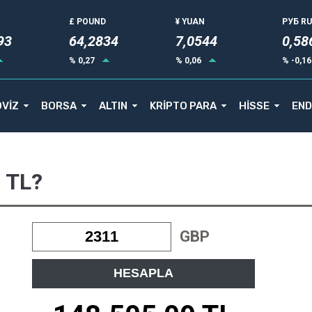
£ POUND
¥ YUAN
РУБ R
93
64,2834
7,0544
0,58
% 0,27
% 0,06
% -0,1
VİZ
BORSA
ALTIN
KRİPTO PARA
HİSSE
END
ç TL?
GBP
HESAPLA