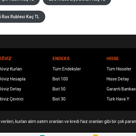
 Rus Rublesi Kaç TL
DÖVİZ
ENDEKS
HİSSE
Döviz Kurları
Tüm Endeksler
Tüm Hisseler
Döviz Hesapla
Bist 100
Hisse Detay
Döviz Detay
Bist 50
Garanti Bankas
döviz Çevirici
Bist 30
Türk Hava Y.
erileri, kurları alım satım oranları ve kredi faiz oranları gibi bir çok param