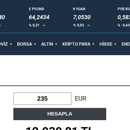
£ POUND
¥ YUAN
РУБ R
44
64,2434
7,0530
0,58
% 0,21
% 0,03
% -0,4
VİZ
BORSA
ALTIN
KRİPTO PARA
HİSSE
END
EUR
HESAPLA