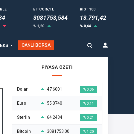
UBLE
BITCOIN/TL
BIST 100
34
3081753,584
13.791,42
3
% 1,20
% 0,64
CANLI BORSA
EKS
PİYASA ÖZETİ
Dolar
47,6001
% 0.06
Euro
55,0740
% 0.11
Sterlin
64,2434
% 0.21
Bitcoin
3081753,00
% 1.20