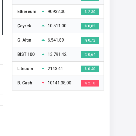
Ethereum
90932,00
% 2.30
Çeyrek
10.511,00
% 0,82
G. Altın
6.541,89
% 0,72
BIST 100
13.791,42
% 0,64
Litecoin
2143.41
% 0.40
B. Cash
10141.38,00
% 2.10