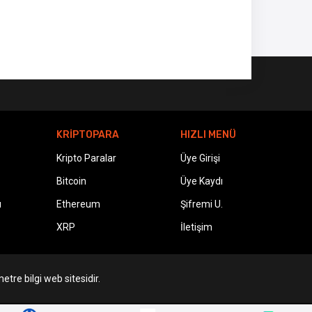
KRİPTOPARA
HIZLI MENÜ
Kripto Paralar
Üye Girişi
Bitcoin
Üye Kaydı
ı
Ethereum
Şifremi U.
XRP
İletişim
etre bilgi web sitesidir.