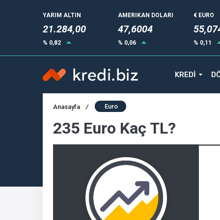
YARIM ALTIN
AMERIKAN DOLARI
€ EURO
21.284,00
47,6004
55,07
% 0,82
% 0,06
% 0,11
KREDİ
DÖ
Euro
Anasayfa
/
235 Euro Kaç TL?