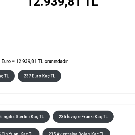
12.939,81 TL
 Euro = 12.939,81 TL oranındadır.
aç TL
237 Euro Kaç TL
 İngiliz Sterlini Kaç TL
235 İsviçre Frankı Kaç TL
 Çin Yuanı Kaç TL
235 Avustralya Doları Kaç TL