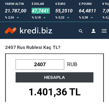
YARIM ALTIN
$ DOLAR
€ EURO
£ POUND
¥ Y
21.787,00
47,7441
55,2510
64,4811
7,
% 2,54
% 0,18
% 0,32
% 0,38
% 0,
2407 Rus Rublesi Kaç TL?
RUB
HESAPLA
1.401,36 TL