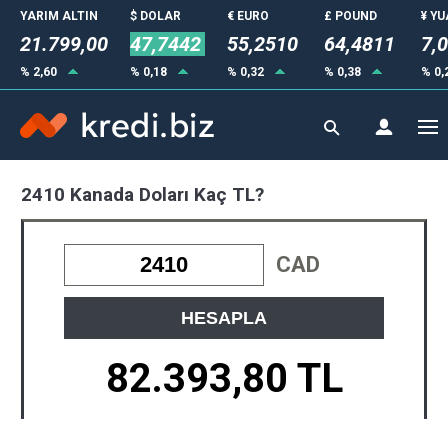
YARIM ALTIN
$ DOLAR
€ EURO
£ POUND
¥ Y
21.799,00
47,7442
55,2510
64,4811
7,
% 2,60
% 0,18
% 0,32
% 0,38
% 0,
2410 Kanada Doları Kaç TL?
CAD
HESAPLA
82.393,80 TL