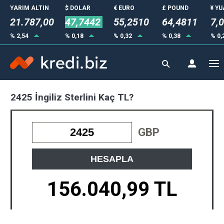
YARIM ALTIN
$ DOLAR
€ EURO
£ POUND
¥ Y
21.787,00
47,7442
55,2510
64,4811
7,
% 2,54
% 0,18
% 0,32
% 0,38
% 0,
2425 İngiliz Sterlini Kaç TL?
GBP
HESAPLA
156.040,99 TL