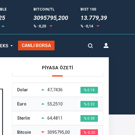
UBLE
BITCOIN/TL
BIST 100
34
3095795,200
13.779,39
% -0,20
% -0,14
CANLI BORSA
EKS
PİYASA ÖZETİ
Dolar
47,7436
% 0.18
Euro
55,2510
% 0.32
Sterlin
64,4811
% 0.38
Bitcoin
3095795,00
% -0.20