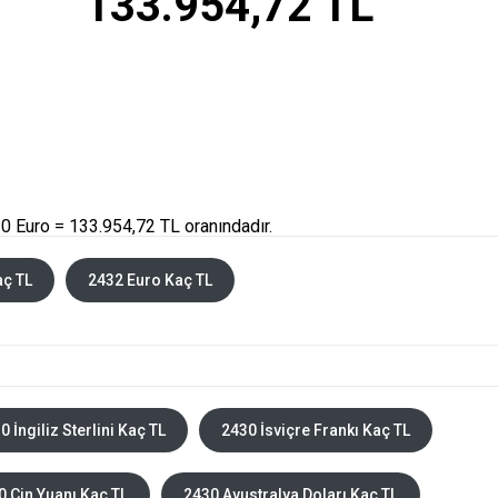
133.954,72 TL
0 Euro = 133.954,72 TL oranındadır.
aç TL
2432 Euro Kaç TL
0 İngiliz Sterlini Kaç TL
2430 İsviçre Frankı Kaç TL
0 Çin Yuanı Kaç TL
2430 Avustralya Doları Kaç TL