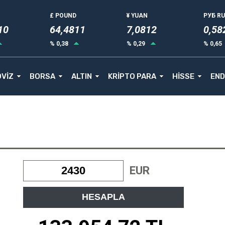
£ POUND
¥ YUAN
РУБ R
15
64,4811
7,0812
0,58
% 0,38
% 0,29
% 0,65
VİZ
BORSA
ALTIN
KRİPTO PARA
HİSSE
END
EUR
HESAPLA