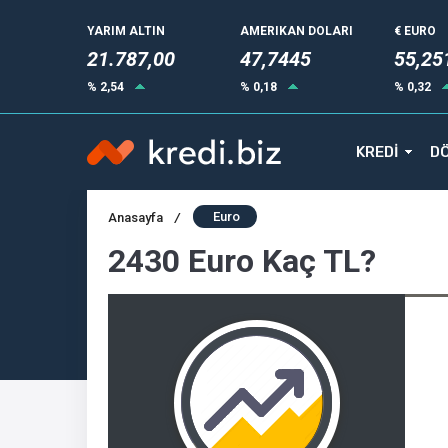
YARIM ALTIN
AMERIKAN DOLARI
€ EURO
21.787,00
47,7445
55,25
% 2,54
% 0,18
% 0,32
KREDİ
DÖ
Euro
Anasayfa
/
2430 Euro Kaç TL?