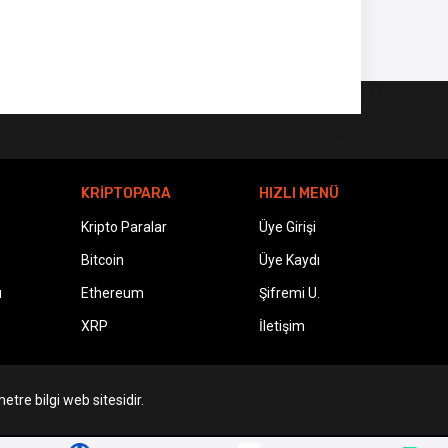
KRİPTOPARA
HIZLI MENÜ
Kripto Paralar
Üye Girişi
Bitcoin
Üye Kaydı
ı
Ethereum
Şifremi U.
XRP
İletişim
etre bilgi web sitesidir.