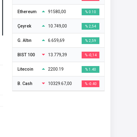
Ethereum
91580,00
% 0.10
Çeyrek
10.749,00
% 2,54
G. Altın
6.659,69
% 2,59
BIST 100
13.779,39
% -0,14
Litecoin
2200.19
% 1.40
B. Cash
10329.67,00
% -0.40