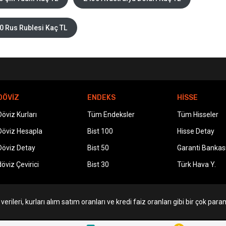
0 Rus Rublesi Kaç TL
DÖVİZ
ENDEKS
HİSSE
Döviz Kurları
Tüm Endeksler
Tüm Hisseler
Döviz Hesapla
Bist 100
Hisse Detay
Döviz Detay
Bist 50
Garanti Bankas
döviz Çevirici
Bist 30
Türk Hava Y.
erileri, kurları alım satım oranları ve kredi faiz oranları gibi bir çok param