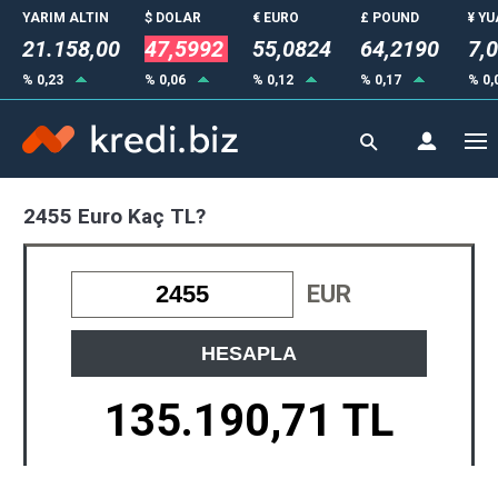
YARIM ALTIN
$ DOLAR
€ EURO
£ POUND
¥ Y
21.158,00
47,5992
55,0824
64,2190
7,
% 0,23
% 0,06
% 0,12
% 0,17
% 0,
2455 Euro Kaç TL?
EUR
HESAPLA
135.190,71 TL