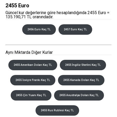
2455 Euro
Güncel kur değerlerine göre hesaplandığında 2455 Euro =
135.190,71 TL oranındadır.
2456 Euro Kaç TL
2457 Euro Kaç TL
Aynı Miktarda Diğer Kurlar
2455 Amerikan Doları Kaç TL
2455 İngiliz Sterlini Kaç TL
2455 İsviçre Frankı Kaç TL
2455 Kanada Doları Kaç TL
2455 Çin Yuanı Kaç TL
2455 Avustralya Doları Kaç TL
2455 Rus Rublesi Kaç TL