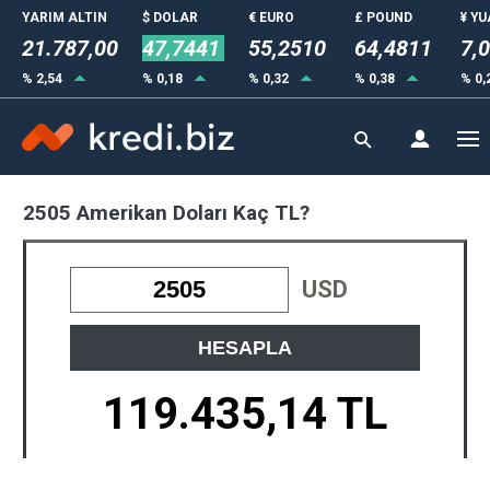
YARIM ALTIN
$ DOLAR
€ EURO
£ POUND
¥ Y
21.787,00
47,7441
55,2510
64,4811
7,
% 2,54
% 0,18
% 0,32
% 0,38
% 0,
2505 Amerikan Doları Kaç TL?
USD
HESAPLA
119.435,14 TL