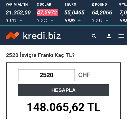
YARIM ALTIN
$ DOLAR
€ EURO
£ POUND
¥ Y
21.352,00
47,5972
55,0465
64,2066
7,
% 1,15
% 0,06
% 0,05
% 0,15
% 0,
2520 İsviçre Frankı Kaç TL?
CHF
HESAPLA
148.065,62 TL