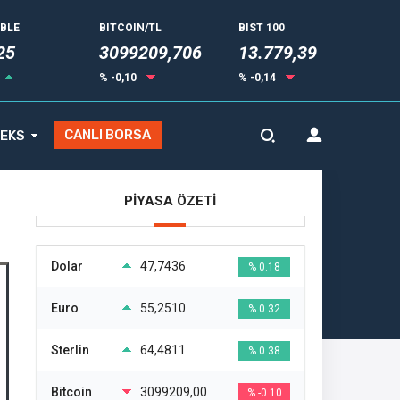
UBLE
BITCOIN/TL
BIST 100
25
3099209,706
13.779,39
% -0,10
% -0,14
CANLI BORSA
EKS
PİYASA ÖZETİ
Dolar
47,7436
% 0.18
Euro
55,2510
% 0.32
Sterlin
64,4811
% 0.38
Bitcoin
3099209,00
% -0.10