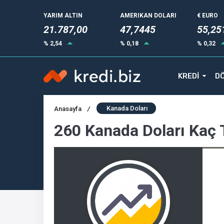
YARIM ALTIN
AMERIKAN DOLARI
€ EURO
21.787,00
47,7445
55,25
% 2,54
% 0,18
% 0,32
KREDİ
DÖ
Kanada Doları
Anasayfa
/
260 Kanada Doları Kaç 