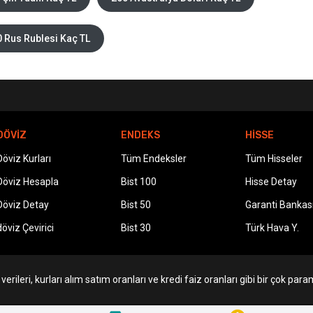
 Rus Rublesi Kaç TL
DÖVİZ
ENDEKS
HİSSE
Döviz Kurları
Tüm Endeksler
Tüm Hisseler
Döviz Hesapla
Bist 100
Hisse Detay
Döviz Detay
Bist 50
Garanti Bankas
döviz Çevirici
Bist 30
Türk Hava Y.
erileri, kurları alım satım oranları ve kredi faiz oranları gibi bir çok param