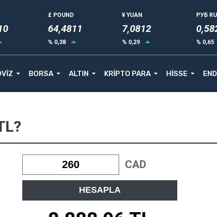
£ POUND
¥ YUAN
РУБ R
10
64,4811
7,0812
0,58
% 0,38
% 0,29
% 0,65
VİZ
BORSA
ALTIN
KRİPTO PARA
HİSSE
END
TL?
CAD
HESAPLA