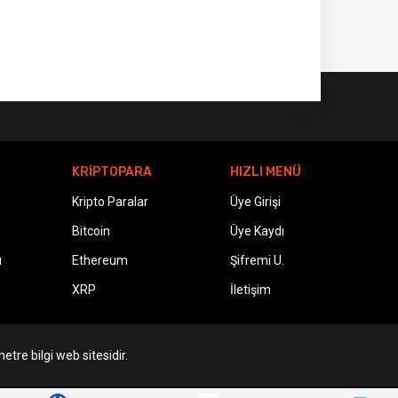
KRİPTOPARA
HIZLI MENÜ
Kripto Paralar
Üye Girişi
Bitcoin
Üye Kaydı
ı
Ethereum
Şifremi U.
XRP
İletişim
etre bilgi web sitesidir.