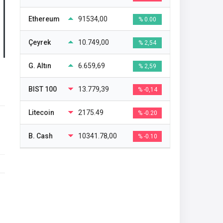
Ethereum
91534,00
% 0.00
Çeyrek
10.749,00
% 2,54
G. Altın
6.659,69
% 2,59
BIST 100
13.779,39
% -0,14
Litecoin
2175.49
% -0.20
B. Cash
10341.78,00
% -0.10