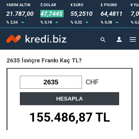
YARIM ALTIN
$ DOLAR
€ EURO
£ POUND
¥ Y
21.787,00
47,7445
55,2510
64,4811
7,
% 2,54
% 0,18
% 0,32
% 0,38
% 0,
2635 İsviçre Frankı Kaç TL?
CHF
HESAPLA
155.486,87 TL