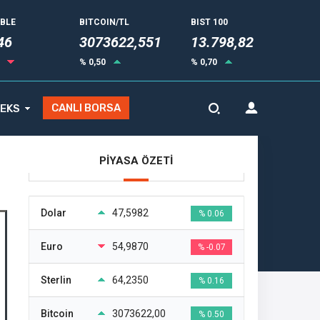
UBLE
BITCOIN/TL
BIST 100
53
3073622,551
13.798,82
7
% 0,50
% 0,70
CANLI BORSA
EKS
PİYASA ÖZETİ
Dolar
47,5982
% 0.06
Euro
54,9870
% -0.07
Sterlin
64,2350
% 0.16
Bitcoin
3073622,00
% 0.50