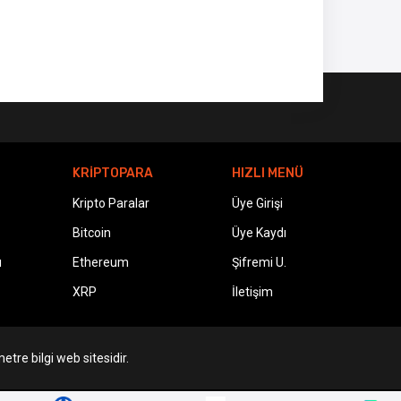
KRİPTOPARA
HIZLI MENÜ
Kripto Paralar
Üye Girişi
Bitcoin
Üye Kaydı
ı
Ethereum
Şifremi U.
XRP
İletişim
etre bilgi web sitesidir.