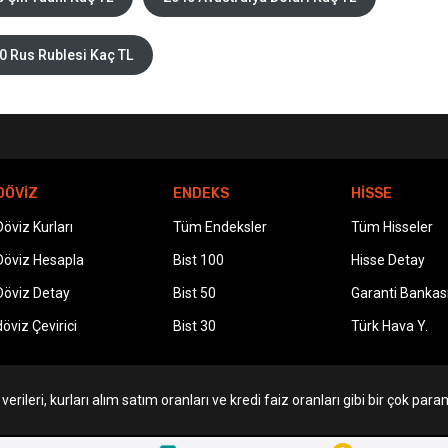
0 Rus Rublesi Kaç TL
DÖVİZ
ENDEKS
HİSSE
Döviz Kurları
Tüm Endeksler
Tüm Hisseler
Döviz Hesapla
Bist 100
Hisse Detay
Döviz Detay
Bist 50
Garanti Bankas
döviz Çevirici
Bist 30
Türk Hava Y.
erileri, kurları alım satım oranları ve kredi faiz oranları gibi bir çok param