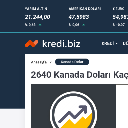
YARIM ALTIN
AMERIKAN DOLARI
€ EURO
21.244,00
47,5983
54,98
% 0,63
% 0,06
% -0,07
KREDİ
DÖ
Kanada Doları
Anasayfa
/
2640 Kanada Doları Ka