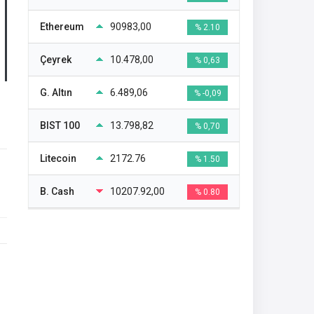
Ethereum
90983,00
% 2.10
Çeyrek
10.478,00
% 0,63
G. Altın
6.489,06
% -0,09
BIST 100
13.798,82
% 0,70
Litecoin
2172.76
% 1.50
B. Cash
10207.92,00
% 0.80