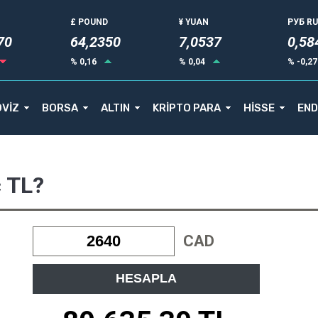
£ POUND
¥ YUAN
РУБ R
72
64,2350
7,0537
0,58
% 0,16
% 0,04
% -0,2
VİZ
BORSA
ALTIN
KRİPTO PARA
HİSSE
END
ç TL?
CAD
HESAPLA