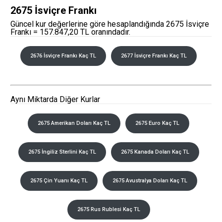
2675 İsviçre Frankı
Güncel kur değerlerine göre hesaplandığında 2675 İsviçre
Frankı = 157.847,20 TL oranındadır.
2676 İsviçre Frankı Kaç TL
2677 İsviçre Frankı Kaç TL
Aynı Miktarda Diğer Kurlar
2675 Amerikan Doları Kaç TL
2675 Euro Kaç TL
2675 İngiliz Sterlini Kaç TL
2675 Kanada Doları Kaç TL
2675 Çin Yuanı Kaç TL
2675 Avustralya Doları Kaç TL
2675 Rus Rublesi Kaç TL