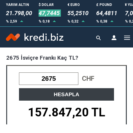
YARIM ALTIN
$ DOLAR
€ EURO
£ POUND
¥ Y
21.798,00
47,7445
55,2510
64,4811
7,
% 2,59
% 0,18
% 0,32
% 0,38
% 0,
2675 İsviçre Frankı Kaç TL?
CHF
HESAPLA
157.847,20 TL