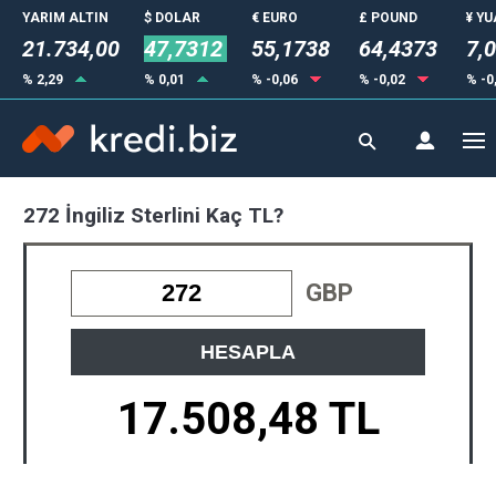
YARIM ALTIN
$ DOLAR
€ EURO
£ POUND
¥ Y
21.734,00
47,7312
55,1738
64,4373
7,
% 2,29
% 0,01
% -0,06
% -0,02
% -0
272 İngiliz Sterlini Kaç TL?
GBP
HESAPLA
17.508,48 TL