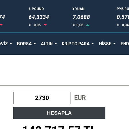
£ POUND
¥ YUAN
РУБ R
75
64,3334
7,0688
0,57
% -0,05
% 0,08
% -0,3
VİZ
BORSA
ALTIN
KRİPTO PARA
HİSSE
END
EUR
HESAPLA