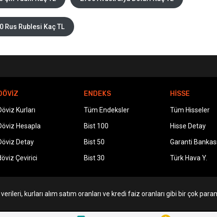
0 Rus Rublesi Kaç TL
DÖVİZ
ENDEKS
HİSSE
Döviz Kurları
Tüm Endeksler
Tüm Hisseler
Döviz Hesapla
Bist 100
Hisse Detay
Döviz Detay
Bist 50
Garanti Bankas
döviz Çevirici
Bist 30
Türk Hava Y.
erileri, kurları alım satım oranları ve kredi faiz oranları gibi bir çok param