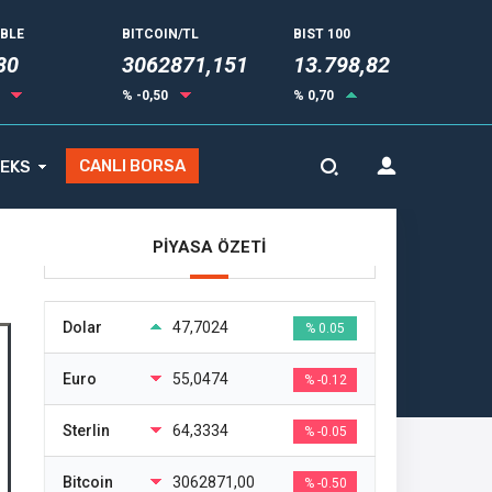
UBLE
BITCOIN/TL
BIST 100
81
3062871,151
13.798,82
4
% -0,50
% 0,70
CANLI BORSA
EKS
PİYASA ÖZETİ
Dolar
47,7024
% 0.05
Euro
55,0474
% -0.12
Sterlin
64,3334
% -0.05
Bitcoin
3062871,00
% -0.50