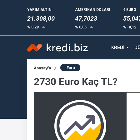
YARIM ALTIN
AMERIKAN DOLARI
€ EURO
21.308,00
47,7023
55,04
% 0,29
% 0,05
% -0,12
KREDİ
DÖ
Euro
Anasayfa
/
2730 Euro Kaç TL?