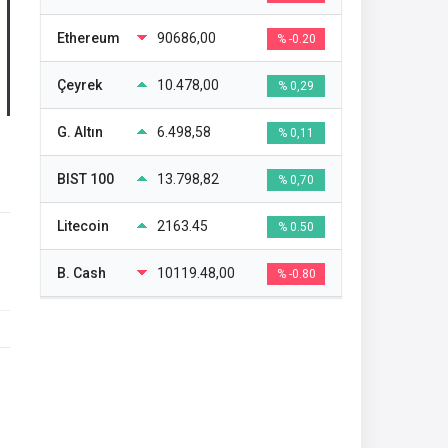
Ethereum
90686,00
% -0.20
Çeyrek
10.478,00
% 0,29
G. Altın
6.498,58
% 0,11
BIST 100
13.798,82
% 0,70
Litecoin
2163.45
% 0.50
B. Cash
10119.48,00
% -0.80