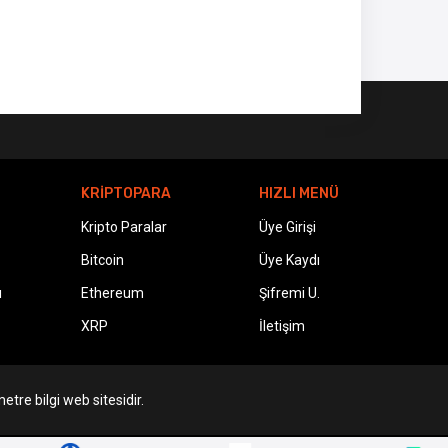
KRİPTOPARA
HIZLI MENÜ
Kripto Paralar
Üye Girişi
Bitcoin
Üye Kaydı
ı
Ethereum
Şifremi U.
XRP
İletişim
etre bilgi web sitesidir.