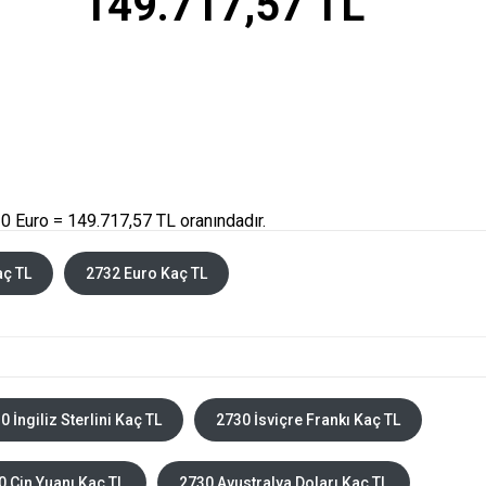
149.717,57 TL
0 Euro = 149.717,57 TL oranındadır.
aç TL
2732 Euro Kaç TL
0 İngiliz Sterlini Kaç TL
2730 İsviçre Frankı Kaç TL
0 Çin Yuanı Kaç TL
2730 Avustralya Doları Kaç TL