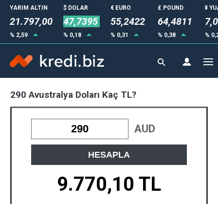
YARIM ALTIN
$ DOLAR
€ EURO
£ POUND
¥ Y
21.797,00
47,7395
55,2422
64,4811
7,
% 2,59
% 0,18
% 0,31
% 0,38
% 0,
290 Avustralya Doları Kaç TL?
AUD
HESAPLA
9.770,10 TL