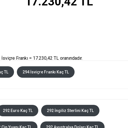
17.230,42 TL
İsviçre Frankı = 17.230,42 TL oranındadır.
aç TL
294 İsviçre Frankı Kaç TL
292 Euro Kaç TL
292 İngiliz Sterlini Kaç TL
 Çin Yuanı Kaç TL
292 Avustralya Doları Kaç TL