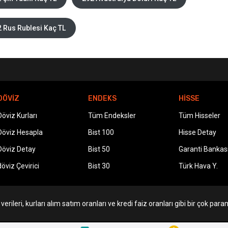
 Rus Rublesi Kaç TL
DÖVİZ
ENDEKS
HİSSE
Döviz Kurları
Tüm Endeksler
Tüm Hisseler
Döviz Hesapla
Bist 100
Hisse Detay
Döviz Detay
Bist 50
Garanti Bankas
döviz Çevirici
Bist 30
Türk Hava Y.
erileri, kurları alım satım oranları ve kredi faiz oranları gibi bir çok param