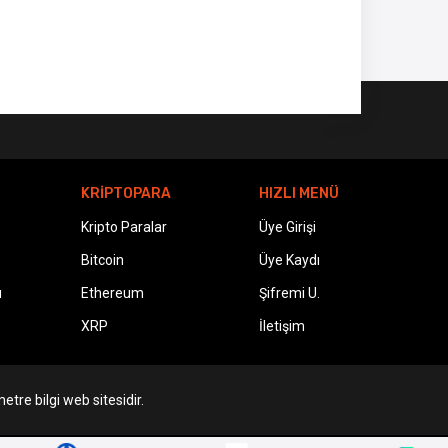
KRİPTOPARA
HIZLI MENÜ
Kripto Paralar
Üye Girişi
Bitcoin
Üye Kaydı
ı
Ethereum
Şifremi U.
XRP
İletişim
etre bilgi web sitesidir.