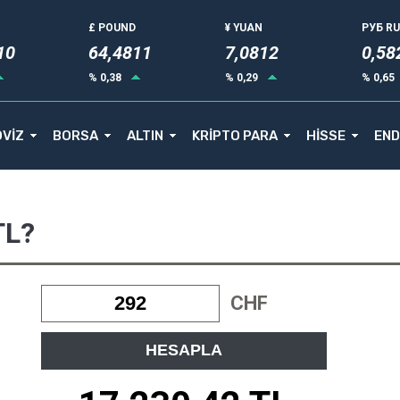
£ POUND
¥ YUAN
РУБ R
15
64,4811
7,0812
0,58
% 0,38
% 0,29
% 0,65
VİZ
BORSA
ALTIN
KRİPTO PARA
HİSSE
END
TL?
CHF
HESAPLA