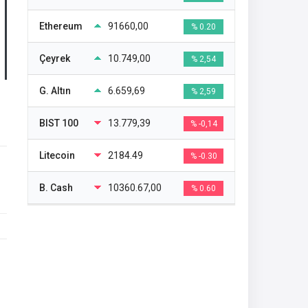
Ethereum
91660,00
% 0.20
Çeyrek
10.749,00
% 2,54
G. Altın
6.659,69
% 2,59
BIST 100
13.779,39
% -0,14
Litecoin
2184.49
% -0.30
B. Cash
10360.67,00
% 0.60