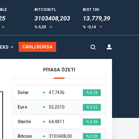
UBLE
BITCOIN/TL
BIST 100
33
3103408,203
13.779,39
% 0,20
% -0,14
CANLI BORSA
EKS
PİYASA ÖZETİ
Dolar
47,7436
% 0.18
Euro
55,2510
% 0.32
Sterlin
64,4811
% 0.38
Bitcoin
3103408,00
% 0.20