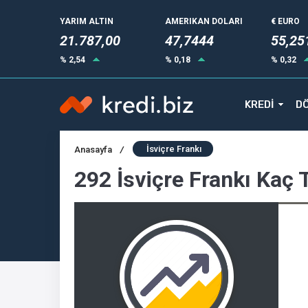
YARIM ALTIN
AMERIKAN DOLARI
€ EURO
21.787,00
47,7444
55,25
% 2,54
% 0,18
% 0,32
KREDİ
DÖ
İsviçre Frankı
Anasayfa
/
292 İsviçre Frankı Kaç 