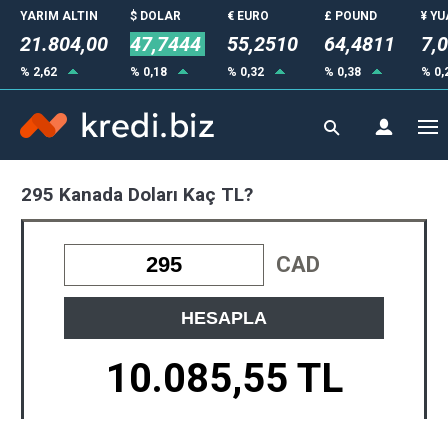
YARIM ALTIN
$ DOLAR
€ EURO
£ POUND
¥ Y
21.804,00
47,7444
55,2510
64,4811
7,
% 2,62
% 0,18
% 0,32
% 0,38
% 0,
295 Kanada Doları Kaç TL?
CAD
HESAPLA
10.085,55 TL