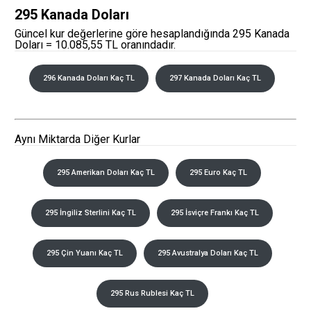
295 Kanada Doları
Güncel kur değerlerine göre hesaplandığında 295 Kanada
Doları = 10.085,55 TL oranındadır.
296 Kanada Doları Kaç TL
297 Kanada Doları Kaç TL
Aynı Miktarda Diğer Kurlar
295 Amerikan Doları Kaç TL
295 Euro Kaç TL
295 İngiliz Sterlini Kaç TL
295 İsviçre Frankı Kaç TL
295 Çin Yuanı Kaç TL
295 Avustralya Doları Kaç TL
295 Rus Rublesi Kaç TL