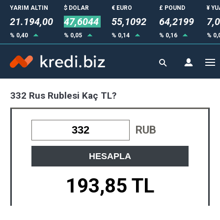
YARIM ALTIN
$ DOLAR
€ EURO
£ POUND
¥ Y
21.194,00
47,6044
55,1092
64,2199
7,
% 0,40
% 0,05
% 0,14
% 0,16
% 0,
332 Rus Rublesi Kaç TL?
RUB
HESAPLA
193,85 TL