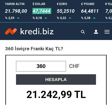
YARIM ALTIN
$ DOLAR
€ EURO
£ POUND
¥ Y
21.798,00
47,7444
55,2510
64,4811
7,
% 2,59
% 0,18
% 0,32
% 0,38
% 0,
360 İsviçre Frankı Kaç TL?
CHF
HESAPLA
21.242,99 TL