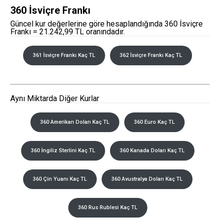
360 İsviçre Frankı
Güncel kur değerlerine göre hesaplandığında 360 İsviçre
Frankı = 21.242,99 TL oranındadır.
361 İsviçre Frankı Kaç TL
362 İsviçre Frankı Kaç TL
Aynı Miktarda Diğer Kurlar
360 Amerikan Doları Kaç TL
360 Euro Kaç TL
360 İngiliz Sterlini Kaç TL
360 Kanada Doları Kaç TL
360 Çin Yuanı Kaç TL
360 Avustralya Doları Kaç TL
360 Rus Rublesi Kaç TL