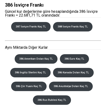
386 İsviçre Frankı
Güncel kur değerlerine göre hesaplandığında 386 İsviçre
Frankı = 22.681,71 TL oranındadır.
387 İsviçre Frankı Kaç TL
388 İsviçre Frankı Kaç TL
Aynı Miktarda Diğer Kurlar
386 Amerikan Doları Kaç TL
386 Euro Kaç TL
386 İngiliz Sterlini Kaç TL
386 Kanada Doları Kaç TL
386 Çin Yuanı Kaç TL
386 Avustralya Doları Kaç TL
386 Rus Rublesi Kaç TL