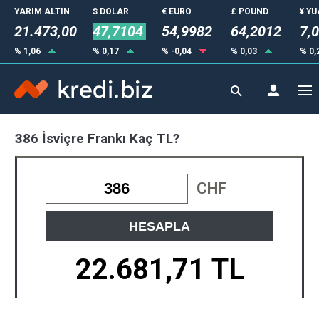
YARIM ALTIN
$ DOLAR
€ EURO
£ POUND
¥ Y
21.473,00
47,7104
54,9982
64,2012
7,
% 1,06
% 0,17
% -0,04
% 0,03
% 0,
386 İsviçre Frankı Kaç TL?
CHF
HESAPLA
22.681,71 TL