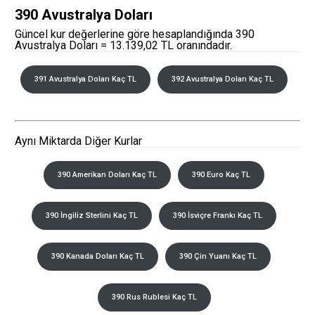
390 Avustralya Doları
Güncel kur değerlerine göre hesaplandığında 390
Avustralya Doları = 13.139,02 TL oranındadır.
391 Avustralya Doları Kaç TL
392 Avustralya Doları Kaç TL
Aynı Miktarda Diğer Kurlar
390 Amerikan Doları Kaç TL
390 Euro Kaç TL
390 İngiliz Sterlini Kaç TL
390 İsviçre Frankı Kaç TL
390 Kanada Doları Kaç TL
390 Çin Yuanı Kaç TL
390 Rus Rublesi Kaç TL