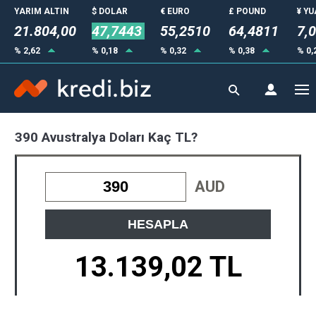
YARIM ALTIN
$ DOLAR
€ EURO
£ POUND
¥ Y
21.804,00
47,7443
55,2510
64,4811
7,
% 2,62
% 0,18
% 0,32
% 0,38
% 0,
390 Avustralya Doları Kaç TL?
AUD
HESAPLA
13.139,02 TL