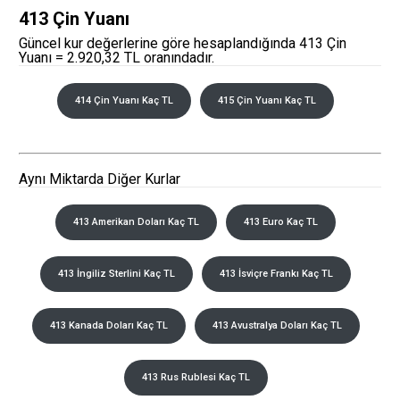
413 Çin Yuanı
Güncel kur değerlerine göre hesaplandığında 413 Çin
Yuanı = 2.920,32 TL oranındadır.
414 Çin Yuanı Kaç TL
415 Çin Yuanı Kaç TL
Aynı Miktarda Diğer Kurlar
413 Amerikan Doları Kaç TL
413 Euro Kaç TL
413 İngiliz Sterlini Kaç TL
413 İsviçre Frankı Kaç TL
413 Kanada Doları Kaç TL
413 Avustralya Doları Kaç TL
413 Rus Rublesi Kaç TL