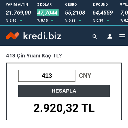
YARIM ALTIN
$ DOLAR
€ EURO
£ POUND
¥ Y
21.769,00
47,7044
55,2108
64,4559
7,
% 2,46
% 0,15
% 0,33
% 0,39
% 0,
413 Çin Yuanı Kaç TL?
CNY
HESAPLA
2.920,32 TL