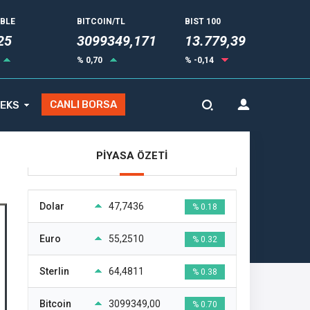
UBLE
BITCOIN/TL
BIST 100
25
3099349,171
13.779,39
% 0,70
% -0,14
CANLI BORSA
EKS
PİYASA ÖZETİ
Dolar
47,7436
% 0.18
Euro
55,2510
% 0.32
Sterlin
64,4811
% 0.38
Bitcoin
3099349,00
% 0.70