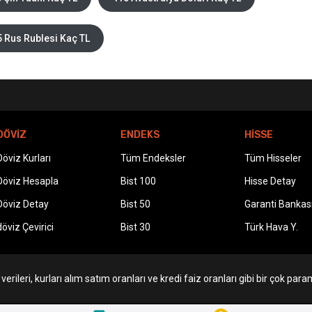
 Rus Rublesi Kaç TL
DÖVİZ
ENDEKS
HİSSE
Döviz Kurları
Tüm Endeksler
Tüm Hisseler
Döviz Hesapla
Bist 100
Hisse Detay
Döviz Detay
Bist 50
Garanti Bankas
döviz Çevirici
Bist 30
Türk Hava Y.
erileri, kurları alım satım oranları ve kredi faiz oranları gibi bir çok param