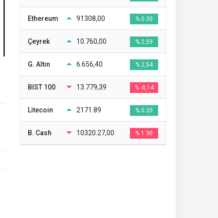
Ethereum
91308,00
% 0.30
Çeyrek
10.760,00
% 2,59
G. Altın
6.656,40
% 2,54
BIST 100
13.779,39
% -0,14
Litecoin
2171.89
% 0.20
B. Cash
10320.27,00
% 1.30