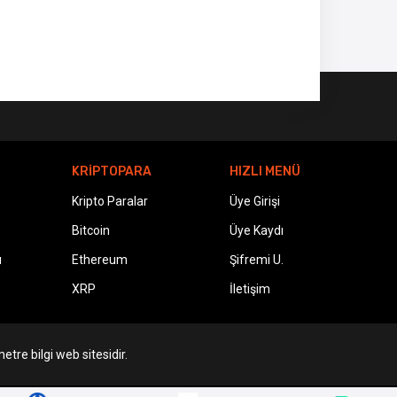
KRİPTOPARA
HIZLI MENÜ
Kripto Paralar
Üye Girişi
Bitcoin
Üye Kaydı
ı
Ethereum
Şifremi U.
XRP
İletişim
etre bilgi web sitesidir.