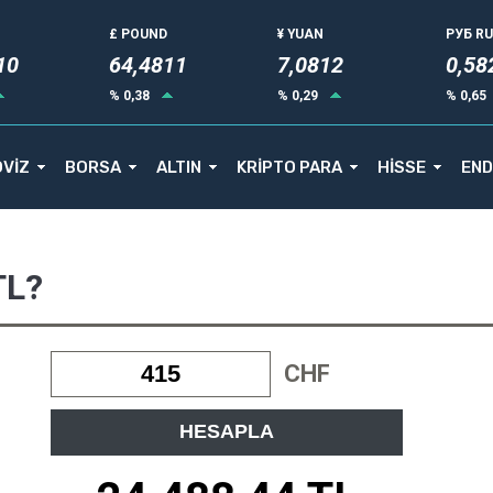
£ POUND
¥ YUAN
РУБ R
10
64,4811
7,0812
0,58
% 0,38
% 0,29
% 0,65
VİZ
BORSA
ALTIN
KRİPTO PARA
HİSSE
END
TL?
CHF
HESAPLA