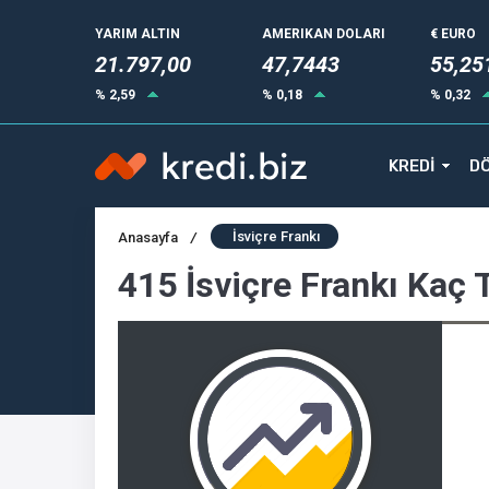
YARIM ALTIN
AMERIKAN DOLARI
€ EURO
21.797,00
47,7443
55,25
% 2,59
% 0,18
% 0,32
KREDİ
DÖ
İsviçre Frankı
Anasayfa
/
415 İsviçre Frankı Kaç 