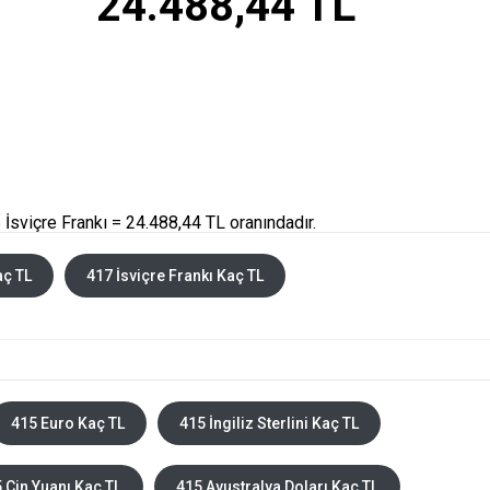
24.488,44 TL
İsviçre Frankı = 24.488,44 TL oranındadır.
aç TL
417 İsviçre Frankı Kaç TL
415 Euro Kaç TL
415 İngiliz Sterlini Kaç TL
 Çin Yuanı Kaç TL
415 Avustralya Doları Kaç TL