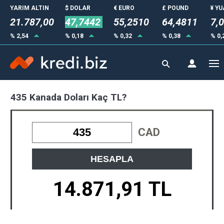
YARIM ALTIN
$ DOLAR
€ EURO
£ POUND
¥ Y
21.787,00
47,7442
55,2510
64,4811
7,
% 2,54
% 0,18
% 0,32
% 0,38
% 0,
435 Kanada Doları Kaç TL?
CAD
HESAPLA
14.871,91 TL