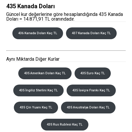
435 Kanada Doları
Güncel kur değerlerine göre hesaplandığında 435 Kanada
Doları = 14.871,91 TL oranındadır.
436 Kanada Doları Kaç TL
437 Kanada Doları Kaç TL
Aynı Miktarda Diğer Kurlar
435 Amerikan Doları Kaç TL
435 Euro Kaç TL
435 İngiliz Sterlini Kaç TL
435 İsviçre Frankı Kaç TL
435 Çin Yuanı Kaç TL
435 Avustralya Doları Kaç TL
435 Rus Rublesi Kaç TL