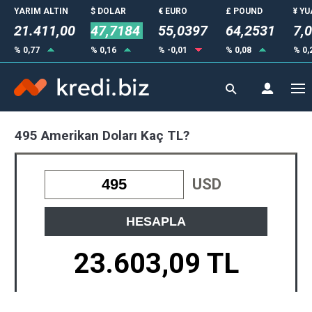
YARIM ALTIN
$ DOLAR
€ EURO
£ POUND
¥ Y
21.411,00
47,7184
55,0397
64,2531
7,
% 0,77
% 0,16
% -0,01
% 0,08
% 0,
495 Amerikan Doları Kaç TL?
USD
HESAPLA
23.603,09 TL