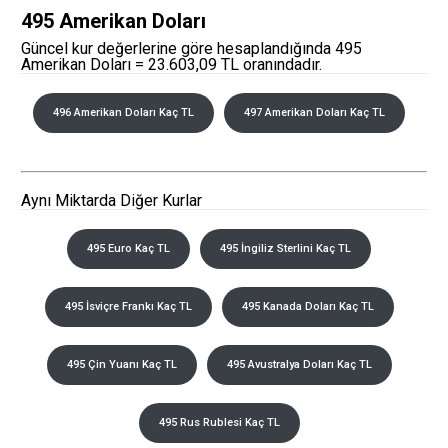
495 Amerikan Doları
Güncel kur değerlerine göre hesaplandığında 495
Amerikan Doları = 23.603,09 TL oranındadır.
496 Amerikan Doları Kaç TL
497 Amerikan Doları Kaç TL
Aynı Miktarda Diğer Kurlar
495 Euro Kaç TL
495 İngiliz Sterlini Kaç TL
495 İsviçre Frankı Kaç TL
495 Kanada Doları Kaç TL
495 Çin Yuanı Kaç TL
495 Avustralya Doları Kaç TL
495 Rus Rublesi Kaç TL