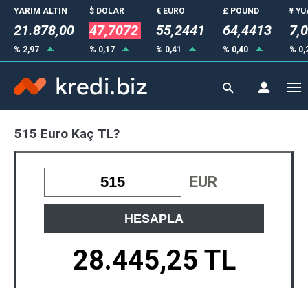
YARIM ALTIN
$ DOLAR
€ EURO
£ POUND
¥ Y
21.878,00
47,7072
55,2441
64,4413
7,
% 2,97
% 0,17
% 0,41
% 0,40
% 0,
515 Euro Kaç TL?
EUR
HESAPLA
28.445,25 TL