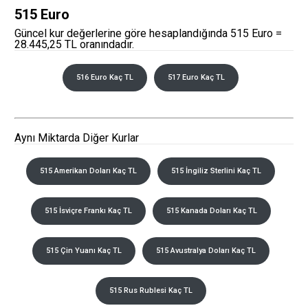
515 Euro
Güncel kur değerlerine göre hesaplandığında 515 Euro =
28.445,25 TL oranındadır.
516 Euro Kaç TL
517 Euro Kaç TL
Aynı Miktarda Diğer Kurlar
515 Amerikan Doları Kaç TL
515 İngiliz Sterlini Kaç TL
515 İsviçre Frankı Kaç TL
515 Kanada Doları Kaç TL
515 Çin Yuanı Kaç TL
515 Avustralya Doları Kaç TL
515 Rus Rublesi Kaç TL