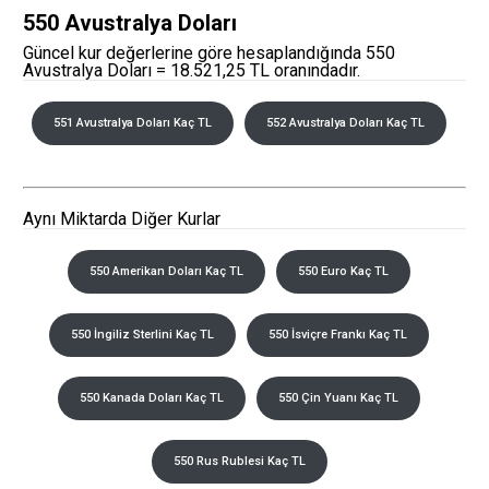
550 Avustralya Doları
Güncel kur değerlerine göre hesaplandığında 550
Avustralya Doları = 18.521,25 TL oranındadır.
551 Avustralya Doları Kaç TL
552 Avustralya Doları Kaç TL
Aynı Miktarda Diğer Kurlar
550 Amerikan Doları Kaç TL
550 Euro Kaç TL
550 İngiliz Sterlini Kaç TL
550 İsviçre Frankı Kaç TL
550 Kanada Doları Kaç TL
550 Çin Yuanı Kaç TL
550 Rus Rublesi Kaç TL