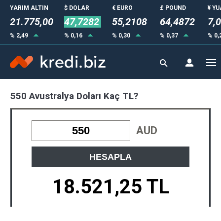
YARIM ALTIN
$ DOLAR
€ EURO
£ POUND
¥ Y
21.775,00
47,7282
55,2108
64,4872
7,
% 2,49
% 0,16
% 0,30
% 0,37
% 0,
550 Avustralya Doları Kaç TL?
AUD
HESAPLA
18.521,25 TL