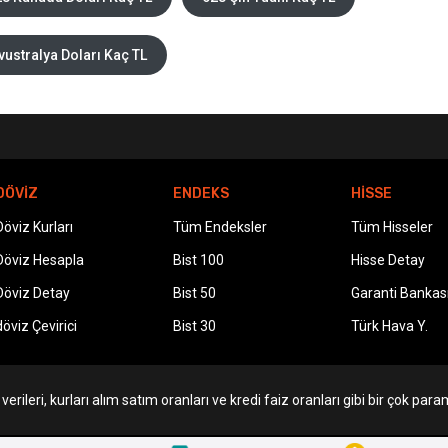
vustralya Doları Kaç TL
DÖVİZ
ENDEKS
HİSSE
Döviz Kurları
Tüm Endeksler
Tüm Hisseler
Döviz Hesapla
Bist 100
Hisse Detay
Döviz Detay
Bist 50
Garanti Bankas
döviz Çevirici
Bist 30
Türk Hava Y.
erileri, kurları alım satım oranları ve kredi faiz oranları gibi bir çok param