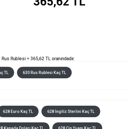
365,62 TL
 Rus Rublesi = 365,62 TL oranındadır.
aç TL
630 Rus Rublesi Kaç TL
628 Euro Kaç TL
628 İngiliz Sterlini Kaç TL
8 Kanada Doları Kaç TL
628 Çin Yuanı Kaç TL