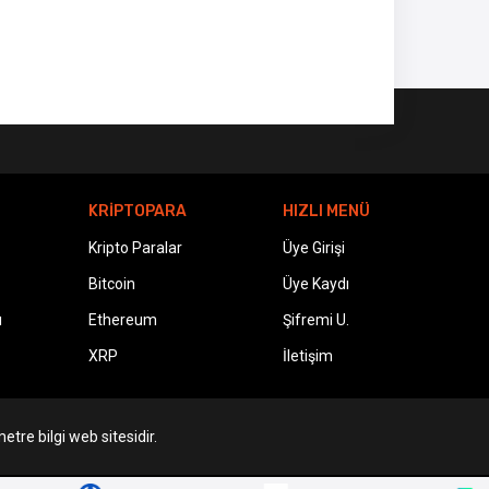
KRİPTOPARA
HIZLI MENÜ
Kripto Paralar
Üye Girişi
Bitcoin
Üye Kaydı
ı
Ethereum
Şifremi U.
XRP
İletişim
etre bilgi web sitesidir.