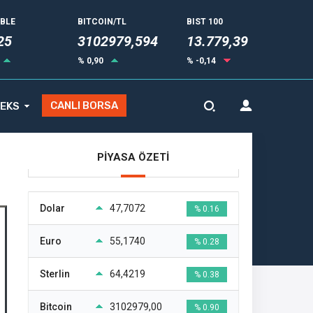
UBLE
BITCOIN/TL
BIST 100
25
3102979,594
13.779,39
% 0,90
% -0,14
CANLI BORSA
EKS
PİYASA ÖZETİ
Dolar
47,7072
% 0.16
Euro
55,1740
% 0.28
Sterlin
64,4219
% 0.38
Bitcoin
3102979,00
% 0.90