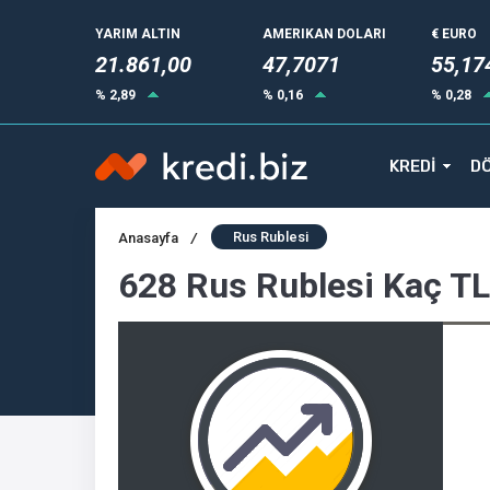
YARIM ALTIN
AMERIKAN DOLARI
€ EURO
21.861,00
47,7071
55,17
% 2,89
% 0,16
% 0,28
KREDİ
DÖ
Rus Rublesi
Anasayfa
/
628 Rus Rublesi Kaç T