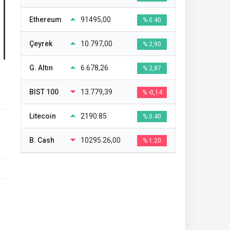
Ethereum
91495,00
% 0.40
Çeyrek
10.797,00
% 2,90
G. Altın
6.678,26
% 2,87
BIST 100
13.779,39
% -0,14
Litecoin
2190.85
% 0.40
B. Cash
10295.26,00
% 1.20