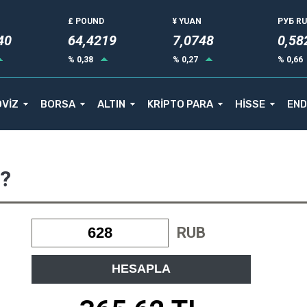
£ POUND
¥ YUAN
РУБ R
40
64,4219
7,0748
0,58
% 0,38
% 0,27
% 0,66
VİZ
BORSA
ALTIN
KRİPTO PARA
HİSSE
END
L?
RUB
HESAPLA