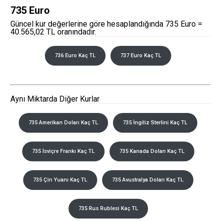
735 Euro
Güncel kur değerlerine göre hesaplandığında 735 Euro =
40.565,02 TL oranındadır.
736 Euro Kaç TL
737 Euro Kaç TL
Aynı Miktarda Diğer Kurlar
735 Amerikan Doları Kaç TL
735 İngiliz Sterlini Kaç TL
735 İsviçre Frankı Kaç TL
735 Kanada Doları Kaç TL
735 Çin Yuanı Kaç TL
735 Avustralya Doları Kaç TL
735 Rus Rublesi Kaç TL