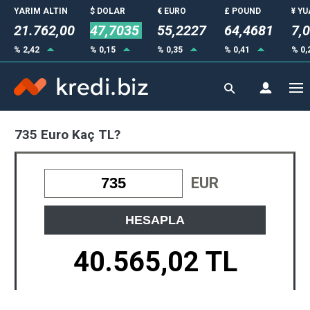
YARIM ALTIN
$ DOLAR
€ EURO
£ POUND
¥ Y
21.762,00
47,7035
55,2227
64,4681
7,
% 2,42
% 0,15
% 0,35
% 0,41
% 0,
735 Euro Kaç TL?
EUR
HESAPLA
40.565,02 TL