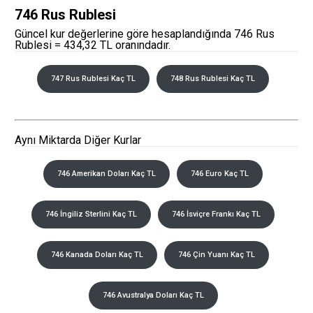
746 Rus Rublesi
Güncel kur değerlerine göre hesaplandığında 746 Rus
Rublesi = 434,32 TL oranındadır.
747 Rus Rublesi Kaç TL
748 Rus Rublesi Kaç TL
Aynı Miktarda Diğer Kurlar
746 Amerikan Doları Kaç TL
746 Euro Kaç TL
746 İngiliz Sterlini Kaç TL
746 İsviçre Frankı Kaç TL
746 Kanada Doları Kaç TL
746 Çin Yuanı Kaç TL
746 Avustralya Doları Kaç TL