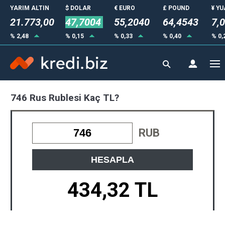
YARIM ALTIN
$ DOLAR
€ EURO
£ POUND
¥ Y
21.773,00
47,7004
55,2040
64,4543
7,
% 2,48
% 0,15
% 0,33
% 0,40
% 0,
746 Rus Rublesi Kaç TL?
RUB
HESAPLA
434,32 TL