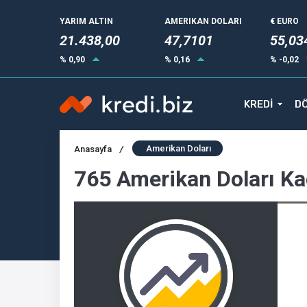
YARIM ALTIN
AMERIKAN DOLARI
€ EURO
21.438,00
47,7101
55,03
% 0,90
% 0,16
% -0,02
KREDİ
DÖ
Amerikan Doları
Anasayfa
/
765 Amerikan Doları Ka