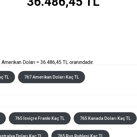
36.486,45 TL
 Amerikan Doları = 36.486,45 TL oranındadır.
aç TL
767 Amerikan Doları Kaç TL
765 İsviçre Frankı Kaç TL
765 Kanada Doları Kaç TL
stralya Doları Kaç TL
765 Rus Rublesi Kaç TL