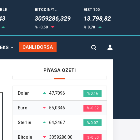
UBLE
BITCOIN/TL
BIST 100
43
3059286,329
13.798,82
% -0,50
% 0,70
CANLI BORSA
EKS
PİYASA ÖZETİ
Dolar
47,7096
% 0.16
Euro
55,0346
% -0.02
Sterlin
64,2467
% 0.07
Bitcoin
3059286,00
% -0.50