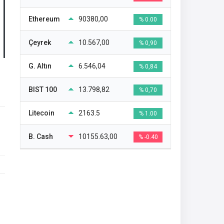
Ethereum
90380,00
% 0.00
Çeyrek
10.567,00
% 0,90
G. Altın
6.546,04
% 0,84
BIST 100
13.798,82
% 0,70
Litecoin
2163.5
% 1.00
B. Cash
10155.63,00
% -0.40