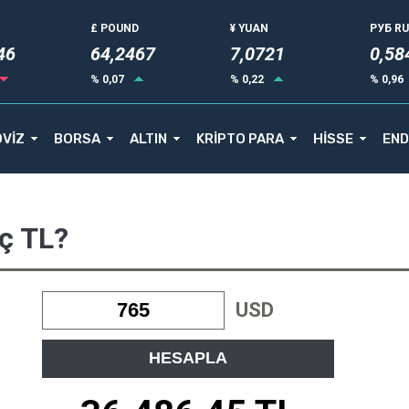
£ POUND
¥ YUAN
РУБ R
46
64,2467
7,0721
0,58
% 0,07
% 0,22
% 0,96
VİZ
BORSA
ALTIN
KRİPTO PARA
HİSSE
END
ç TL?
USD
HESAPLA