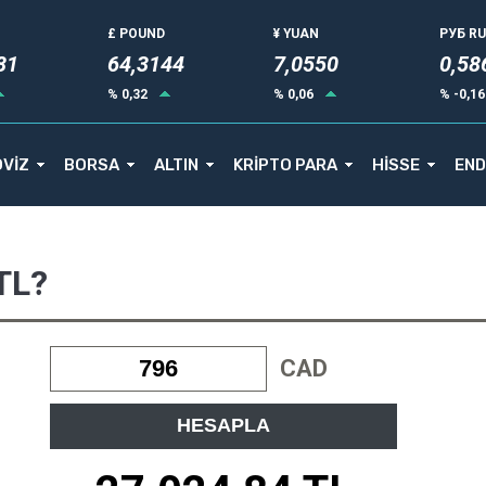
£ POUND
¥ YUAN
РУБ R
85
64,3144
7,0550
0,58
% 0,32
% 0,06
% -0,1
VİZ
BORSA
ALTIN
KRİPTO PARA
HİSSE
END
TL?
CAD
HESAPLA