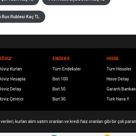
 Rus Rublesi Kaç TL
DÖVİZ
ENDEKS
HİSSE
Döviz Kurları
Tüm Endeksler
Tüm Hisseler
Döviz Hesapla
Bist 100
Hisse Detay
Döviz Detay
Bist 50
Garanti Bankas
döviz Çevirici
Bist 30
Türk Hava Y.
erileri, kurları alım satım oranları ve kredi faiz oranları gibi bir çok param