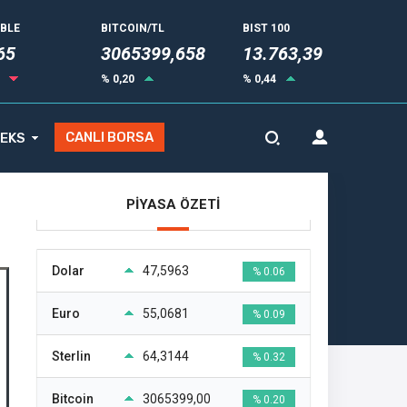
UBLE
BITCOIN/TL
BIST 100
75
3065399,658
13.763,39
6
% 0,20
% 0,44
CANLI BORSA
EKS
PİYASA ÖZETİ
Dolar
47,5963
% 0.06
Euro
55,0681
% 0.09
Sterlin
64,3144
% 0.32
Bitcoin
3065399,00
% 0.20