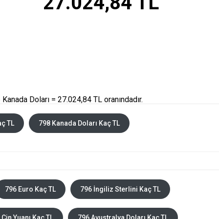
27.024,84 TL
 Kanada Doları = 27.024,84 TL oranındadır.
aç TL
798 Kanada Doları Kaç TL
796 Euro Kaç TL
796 İngiliz Sterlini Kaç TL
 Çin Yuanı Kaç TL
796 Avustralya Doları Kaç TL