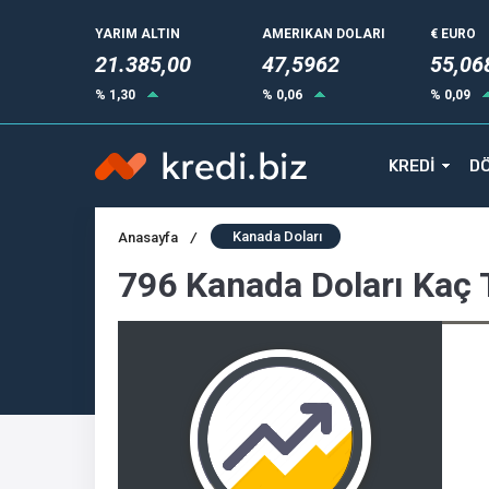
YARIM ALTIN
AMERIKAN DOLARI
€ EURO
21.385,00
47,5962
55,06
% 1,30
% 0,06
% 0,09
KREDİ
DÖ
Kanada Doları
Anasayfa
/
796 Kanada Doları Kaç 