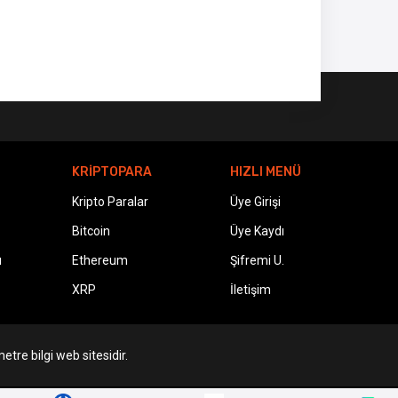
KRİPTOPARA
HIZLI MENÜ
Kripto Paralar
Üye Girişi
Bitcoin
Üye Kaydı
ı
Ethereum
Şifremi U.
XRP
İletişim
etre bilgi web sitesidir.