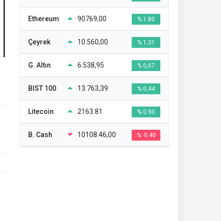
Ethereum
90769,00
% 1.80
Çeyrek
10.560,00
% 1,31
G. Altın
6.538,95
% 0,67
BIST 100
13.763,39
% 0,44
Litecoin
2163.81
% 0.90
B. Cash
10108.46,00
% -0.40