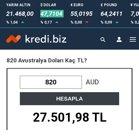
YARIM ALTIN
$ DOLAR
€ EURO
£ POUND
¥ Y
21.468,00
47,7104
55,0195
64,2411
7,
% 1,04
% 0,17
% 0,00
% 0,09
% 0,
820 Avustralya Doları Kaç TL?
AUD
HESAPLA
27.501,98 TL